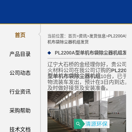
首页
当前位置：首页>
资讯
>
发货信息
>
PL2200A型
机布袋除尘器机组发货
PL2200A型单机布袋除尘器机组发货
产品目录
辽宁大石桥的金经理你好，贵公司
火材料公司在我公司订购的
PL2200
公司动态
型单机布袋除尘器机组
10台，已于_
物流装车发出，预计在3日内到达，
及时做好接货及安装准备。
行业资讯
采购帮助
技术文档