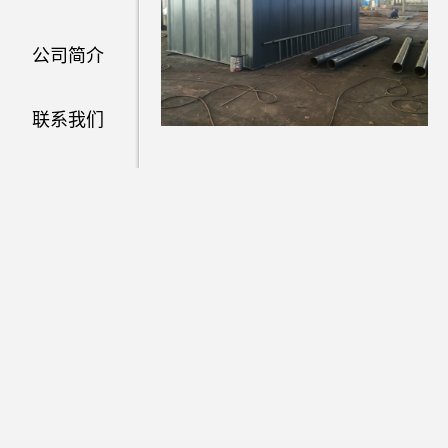
公司简介
联系我们
废钢破碎加工即利用破碎机对废
进行破碎，利用分选系统对破碎后
废钢进行分选来得到纯净的_废钢的
工方法。
其工作原理先经过链板上料机把
需要加工的原材料输送到破碎机主
仓内，通过在高速、大扭矩电机的
续驱动下，破碎机转子上的锤头轮
击打进入容腔内废钢，在强大的冲
作用下，废钢被撕裂和挤压成_规格
破碎钢球，再经过震动塞，传送带
滚筒上从，磁滚筒分选设备处理，_
得到纯度较高的_破碎钢。而没有磁
的物体随着磁滚筒下的输送带输送
指定位置。