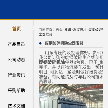
首页
当前位置：首页>
资讯
>
发货信息
>
废钢破碎机
尘器发货
废钢破碎机除尘器发货
产品目录
山东枣庄的及经理你好。贵公司
我公司订购的废钢破碎生产线使用
公司动态
废钢破碎机除尘器
3台套，已于_制
完毕，并以在物流装车发出，预计
明日_可到达，望及时做好接货及安
行业资讯
准备，有问题请及时与我公司技术
员联系。
采购帮助
技术文档